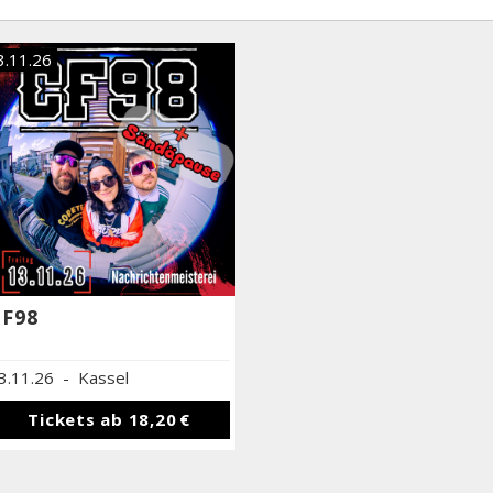
3.11.26
CF98
3.11.26
-
Kassel
Tickets ab
18,20 €