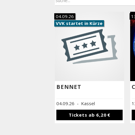
04.09.26
1
VVK startet in Kürze
BENNET
04.09.26
-
Kassel
1
Tickets ab
6,20 €